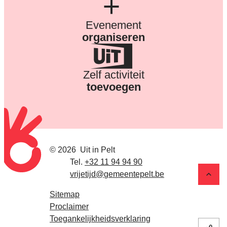
Evenement
organiseren
Zelf activiteit
toevoegen
© 2026
Uit in Pelt
Tel.
E-mail
+32 11 94 94 90
vrijetijd
@
gemeentepelt.be
Naar
Sitemap
Proclaimer
Toegankelijkheidsverklaring