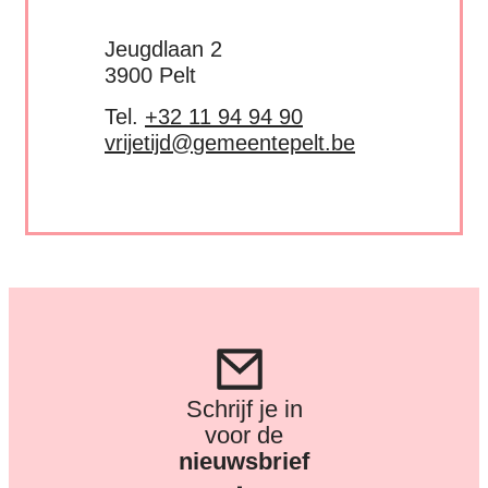
Adres
Jeugdlaan 2
,
3900
Pelt
Tel.
+32 11 94 94 90
E-mail
vrijetijd
@
gemeentepelt.be
Schrijf je in
voor de
nieuwsbrief