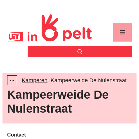
Naar inhoud
Uit in Pelt
Menu
Zoek tonen / verbergen
Kamperen
Kampeerweide De Nulenstraat
Toon alle broodkruimel items
Kampeerweide De
Nulenstraat
Contact