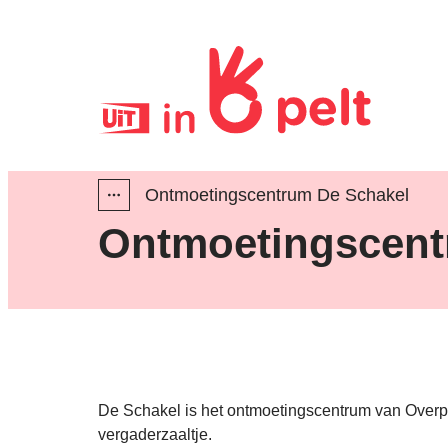
Naar inhoud
Uit in Pelt
Ontmoetingscentrum De Schakel
Toon alle broodkruimel items
Ontmoetingscent
De Schakel is het ontmoetingscentrum van Overpel
vergaderzaaltje.