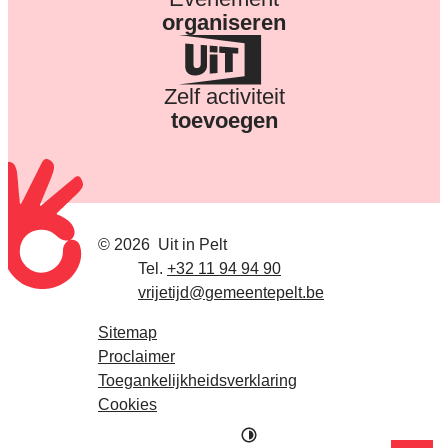
organiseren
Zelf activiteit
toevoegen
© 2026
Uit in Pelt
Tel.
E-mail
+32 11 94 94 90
vrijetijd
@
gemeentepelt.be
Sitemap
Proclaimer
Toegankelijkheidsverklaring
Cookies
Hoog contrast