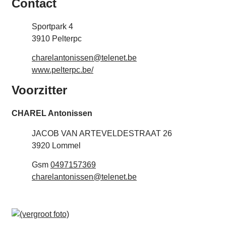
Contact
Adres
Sportpark 4
,
3910
Pelterpc
E-mail
charelantonissen
@
telenet.be
Website
www.pelterpc.be/
Voorzitter
CHAREL
Antonissen
Adres
JACOB VAN ARTEVELDESTRAAT 26
,
3920
Lommel
Gsm
0497157369
E-mail
charelantonissen
@
telenet.be