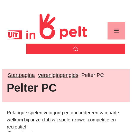
Naar inhoud
Uit in Pelt
Menu
Zoek tonen / verbergen
Startpagina
Verenigingengids
Pelter PC
Pelter PC
Petanque spelen voor jong en oud iedereen van harte
welkom bij onze club wij spelen zowel competitie en
recreatief