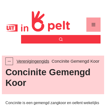
Naar inhoud
Uit in Pelt
Menu
Zoek tonen / verbergen
Verenigingengids
Concinite Gemengd Koor
Toon alle broodkruimel items
Concinite Gemengd
Koor
Concinite is een gemengd zangkoor en oefent wekelijks