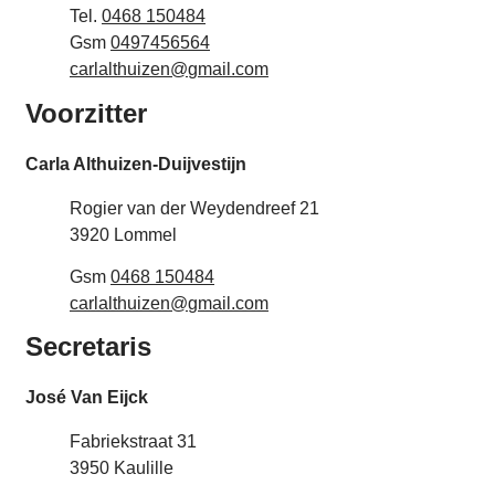
Tel.
0468 150484
Gsm
0497456564
E-mail
carlalthuizen
@
gmail.com
Voorzitter
Carla
Althuizen-Duijvestijn
Adres
Rogier van der Weydendreef 21
,
3920
Lommel
Gsm
0468 150484
E-mail
carlalthuizen
@
gmail.com
Secretaris
José
Van Eijck
Adres
Fabriekstraat 31
,
3950
Kaulille