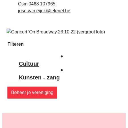
Gsm
0468 107965
E-mail
jose.van.eijck
@
telenet.be
Filteren
Cultuur
Kunsten - zang
Beheer je vereniging