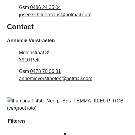
Gsm
0486 24 35 04
E-mail
josee.schildermans
@
hotmail.com
Contact
Annemie Verstraeten
Adres
Molenstraat 35
,
3910
Pelt
Gsm
0478 70 06 81
E-mail
annemieverstraeten
@
hotmail.com
Filteren