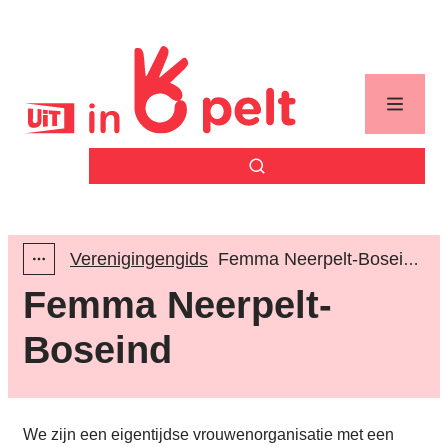
Naar inhoud
Uit in Pelt
Menu
Zoek tonen / verbergen
Verenigingengids
Femma Neerpelt-Boseind
Toon alle broodkruimel items
Femma Neerpelt-
Boseind
We zijn een eigentijdse vrouwenorganisatie met een