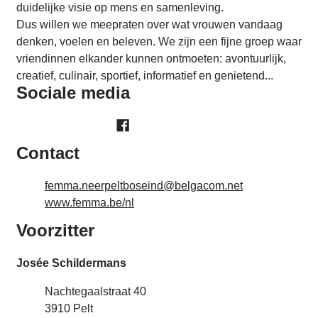
duidelijke visie op mens en samenleving.
Dus willen we meepraten over wat vrouwen vandaag
denken, voelen en beleven. We zijn een fijne groep waar
vriendinnen elkander kunnen ontmoeten: avontuurlijk,
creatief, culinair, sportief, informatief en genietend...
Sociale media
Facebook
Contact
E-mail
femma.neerpeltboseind
@
belgacom.net
Website
www.femma.be/nl
Voorzitter
Josée Schildermans
Adres
Nachtegaalstraat 40
,
3910
Pelt