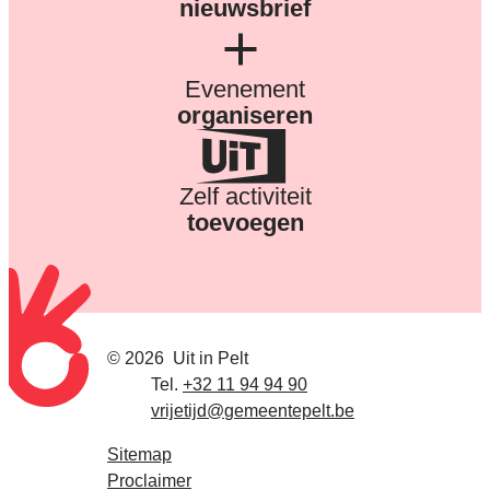
nieuwsbrief
Evenement
organiseren
Zelf activiteit
toevoegen
© 2026
Uit in Pelt
Tel.
E-mail
+32 11 94 94 90
vrijetijd
@
gemeentepelt.be
Sitemap
Proclaimer