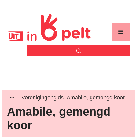
Naar inhoud
Uit in Pelt
Menu
Zoek tonen / verbergen
Verenigingengids
Amabile, gemengd koor
Toon alle broodkruimel items
Amabile, gemengd
koor