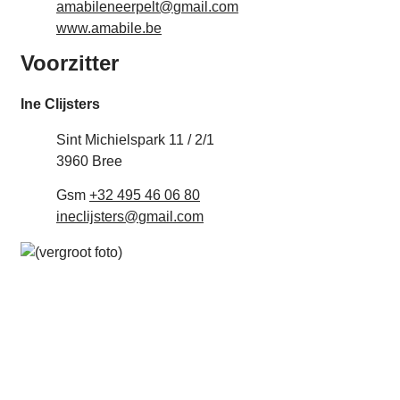
E-mail
amabileneerpelt
@
gmail.com
Website
www.amabile.be
Voorzitter
Ine Clijsters
Adres
Sint Michielspark 11 / 2/1
,
3960
Bree
Gsm
+32 495 46 06 80
E-mail
ineclijsters
@
gmail.com