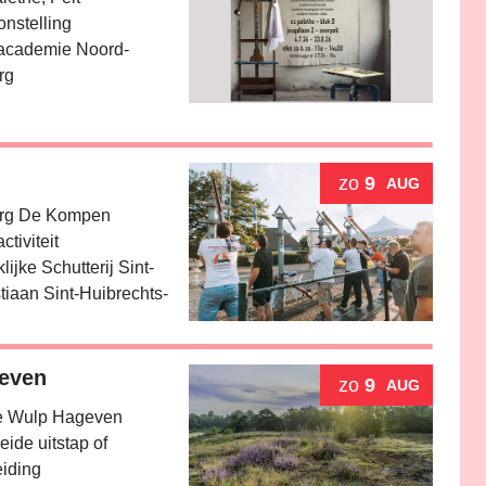
onstelling
academie Noord-
rg
 een UiTPAS activiteit.
zo
9
AUG
rg De Kompen
ctiviteit
lijke Schutterij Sint-
iaan Sint-Huibrechts-
geven
geven
zo
9
AUG
 Wulp Hageven
eide uitstap of
eiding