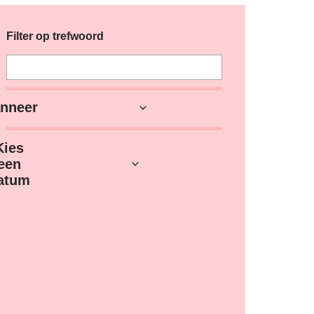
Verfijn of wijzig resultaten
Filter op trefwoord
nneer
Kies
een
atum