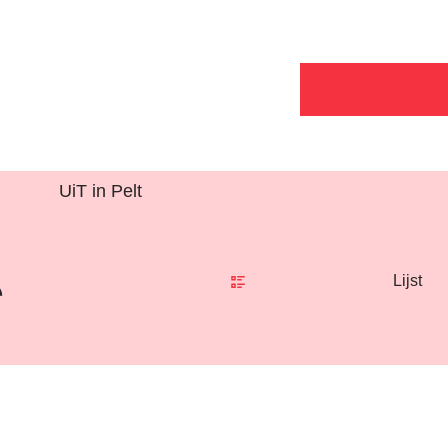
UiT in Pelt
Weergave
Lijst
Rss activiteiten