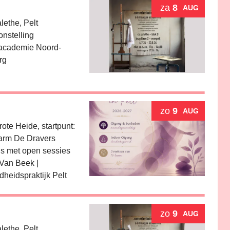
za
8
AUG
ethe, Pelt
onstelling
academie Noord-
rg
 een UiTPAS activiteit.
zo
9
AUG
ote Heide, startpunt:
arm De Dravers
s met open sessies
Van Beek |
heidspraktijk Pelt
zo
9
AUG
ethe, Pelt