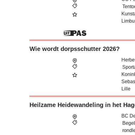
Tento
Kunst
Limbu
Dit is
Wie wordt dorpsschutter 2026?
Wie wordt dorpsschutter 2026?
zondag 9 augustus 2026
van
13.00
tot
21.00
uur
Herbe
Sporta
Konink
Sebast
Lille
Heilzame Heidewandeling in het Ha
Heilzame Heidewandeling in het Ha
zondag 9 augustus 2026
van
14.00
tot
17.00
uur
BC De
Begel
rondl