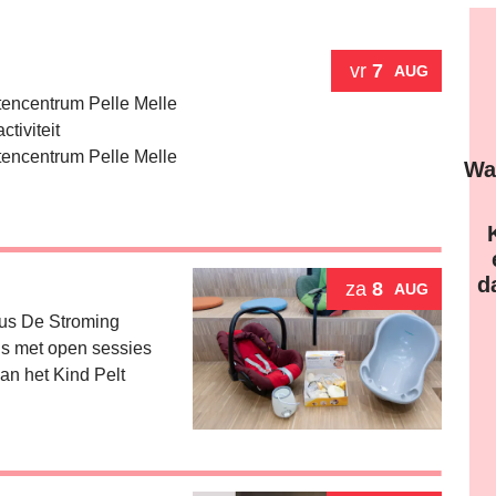
vr
7
AUG
tencentrum Pelle Melle
ctiviteit
tencentrum Pelle Melle
Wa
 een UiTPAS activiteit.
d
za
8
AUG
s De Stroming
s met open sessies
an het Kind Pelt
met kinderen eropuit!
 een UiTPAS activiteit.